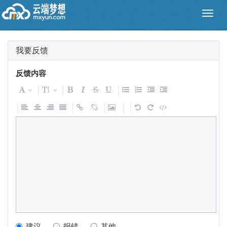
我要反馈
反馈内容
建议
报错
其他