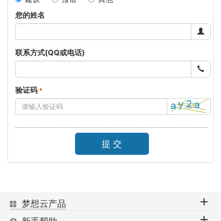
您的姓名
联系方式(QQ或电话)
验证码
*
提 交
+
梦想云产品
+